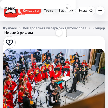
Меню
×
Концерты
Театр
Выставки
Экскурсии
Кузбасс
Концерты
Кузбасс
Кемеровская филармония Штоколова
Концерт
Ночной режим
☀
☾
Театр
Выставки
Экскурсии
События
Города
Площадки