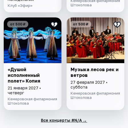
Кемеровская филармония
Штоколова
Клуб «Эфир»
от 500 ₽
от 500 ₽
«Душой
Музыка лесов рек и
исполненный
ветров
полет» Копия
27 февраля 2027 •
суббота
21 января 2027 •
четверг
Кемеровская филармония
Штоколова
Кемеровская филармония
Штоколова
→
Все концерты #N/A