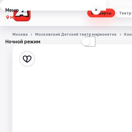
Меню
×
Концерты
Театр
Москва
Концерты
Москва
Московский Детский театр марионеток
Кон
Ночной режим
☀
☾
Театр
Стендап
Выставки
Квесты
Экскурсии
Спорт
События