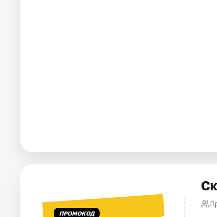
Города
Площадки
Артисты
Рейтинги
Ск
П
ПРОМОКОД