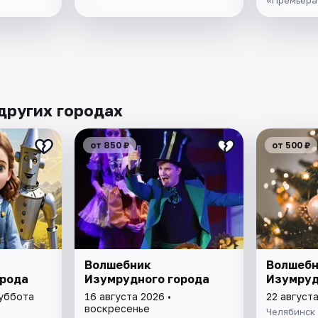
других городах
от 850 ₽
от 500 ₽
Волшебник
Волшебн
орода
Изумрудного города
Изумруд
суббота
16 августа 2026 •
22 август
воскресенье
Челябинск