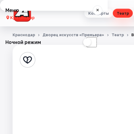
Меню
×
Концерты
Театр
Краснодар
Концерты
Краснодар
Дворец искусств «Премьера»
Театр
В
Ночной режим
☀
☾
Театр
Стендап
Выставки
Квесты
Экскурсии
Спорт
События