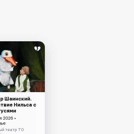
р Шаинский.
твие Нильса с
гусями
я 2026 •
нье
ый театр ТО
»