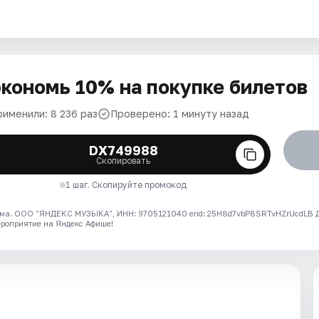
кономь 10% на покупке билетов
рименили: 8 236 раз
Проверено: 1 минуту назад
DX749988
Скопировать
1 шаг. Скопируйте промокод
ма. ООО "ЯНДЕКС МУЗЫКА", ИНН: 9705121040 erid: 25H8d7vbP8SRTvHZrUcdLB
ероприятие на Яндекс Афише!