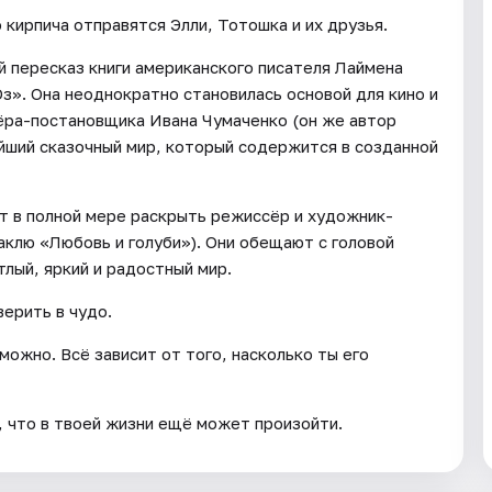
 кирпича отправятся Элли, Тотошка и их друзья.
й пересказ книги американского писателя Лаймена
з». Она неоднократно становилась основой для кино и
ёра-постановщика Ивана Чумаченко (он же автор
ейший сказочный мир, который содержится в созданной
ят в полной мере раскрыть режиссёр и художник-
аклю «Любовь и голуби»). Они обещают с головой
тлый, яркий и радостный мир.
верить в чудо.
можно. Всё зависит от того, насколько ты его
, что в твоей жизни ещё может произойти.