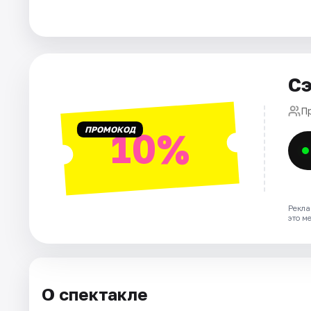
Города
Площадки
Сэ
Артисты
П
ПРОМОКОД
10%
Рейтинги
Рекла
это м
О спектакле