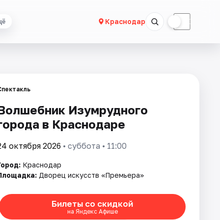
☀
☾
Краснодар
щё
Спектакль
Волшебник Изумрудного
города в Краснодаре
24 октября 2026
• суббота • 11:00
Город:
Краснодар
Площадка:
Дворец искусств «Премьера»
Билеты со скидкой
на Яндекс Афише