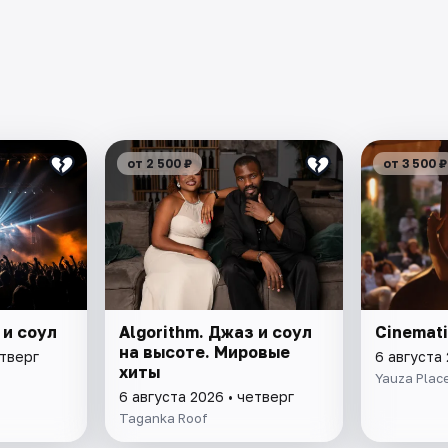
от 2 500 ₽
от 3 500 ₽
 и соул
Algorithm. Джаз и соул
Cinemati
на высоте. Мировые
етверг
6 августа 
хиты
Yauza Plac
6 августа 2026 • четверг
Taganka Roof