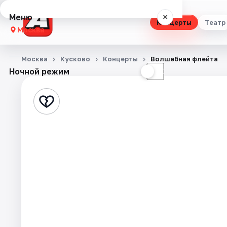
Меню
×
Концерты
Театр
Москва
Концерты
Москва
Кусково
Концерты
Волшебная флейта
Ночной режим
☀
☾
Театр
Стендап
Выставки
Квесты
Экскурсии
Спорт
События