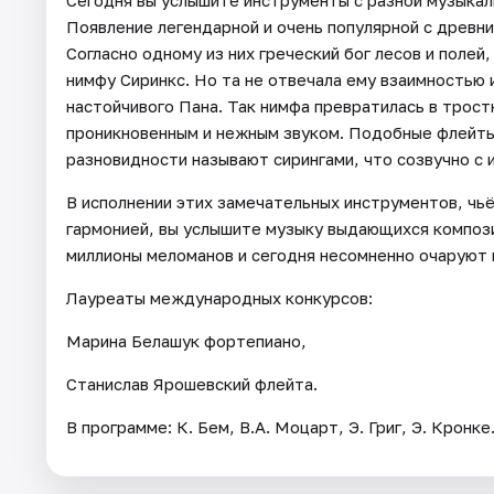
Появление легендарной и очень популярной с древни
Согласно одному из них греческий бог лесов и полей
нимфу Сиринкс. Но та не отвечала ему взаимностью 
настойчивого Пана. Так нимфа превратилась в трост
проникновенным и нежным звуком. Подобные флейты
разновидности называют сирингами, что созвучно с
В исполнении этих замечательных инструментов, ч
гармонией, вы услышите музыку выдающихся компози
миллионы меломанов и сегодня несомненно очаруют и
Лауреаты международных конкурсов:
Марина Белашук фортепиано,
Станислав Ярошевский флейта.
В программе: К. Бем, В.А. Моцарт, Э. Григ, Э. Кронке