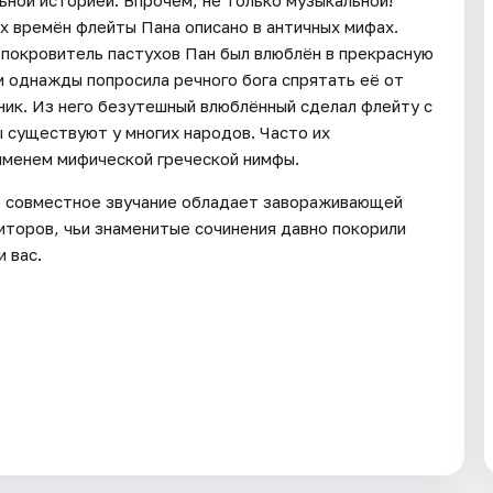
х времён флейты Пана описано в античных мифах.
, покровитель пастухов Пан был влюблён в прекрасную
и однажды попросила речного бога спрятать её от
ник. Из него безутешный влюблённый сделал флейту с
 существуют у многих народов. Часто их
 именем мифической греческой нимфы.
ьё совместное звучание обладает завораживающей
торов, чьи знаменитые сочинения давно покорили
 вас.
.