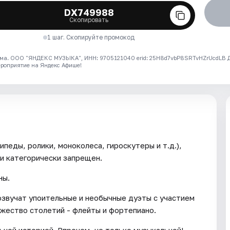
DX749988
Скопировать
1 шаг. Скопируйте промокод
ма. ООО "ЯНДЕКС МУЗЫКА", ИНН: 9705121040 erid: 25H8d7vbP8SRTvHZrUcdLB
ероприятие на Яндекс Афише!
педы, ролики, моноколеса, гироскутеры и т.д.),
и категорически запрещен.
ны.
звучат упоительные и необычные дуэты с участием
ожество столетий - флейты и фортепиано.
ьной историей. Впрочем, не только музыкальной!