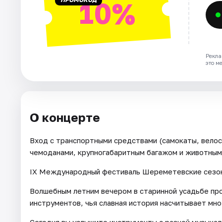
10%
Рекла
это м
О концерте
Вход с транспортными средствами (самокаты, велоси
чемоданами, крупногабаритным багажом и животным
IX Международный фестиваль Шереметевские сезо
Волшебным летним вечером в старинной усадьбе про
инструментов, чья славная история насчитывает мн
Сегодня вы услышите инструменты с разной музыкал