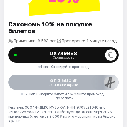
Сэкономь 10% на покупке
билетов
Применили: 8 583 раз
Проверено: 1 минуту назад
DX749988
Скопировать
1 шаг. Скопируйте промокод
от 1 500 ₽
на Яндекс Афише
2 шаг. Выберите билет и примените промокод
до оплаты
Реклама. ООО "ЯНДЕКС МУЗЫКА", ИНН: 9705121040 erid:
25H8d7vbP8SRTvHZrUcdLB
Действует до 30 сентября 2026
при покупке билетов от 3 000 ₽ на это мероприятие на Яндекс
Афише!