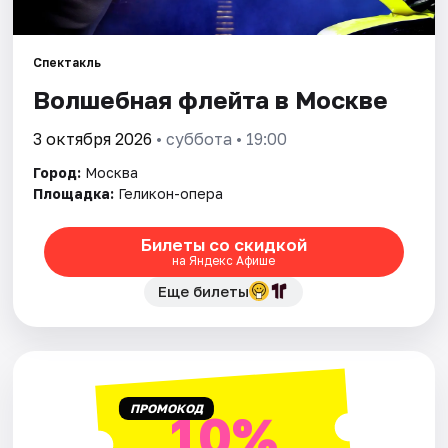
Города
Спектакль
Волшебная флейта в Москве
Площадки
3 октября 2026
• суббота • 19:00
Артисты
Город:
Москва
Рейтинги
Площадка:
Геликон-опера
Билеты со скидкой
на Яндекс Афише
Еще билеты
ПРОМОКОД
10%