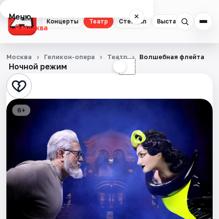
Меню
×
Концерты
Театр
Стендап
Выставки
Квест
Москва
Концерты
Москва
Геликон-опера
Театр
Волшебная флейта
Ночной режим
☀
☾
Театр
Стендап
6+
Выставки
Квесты
Экскурсии
Спорт
События