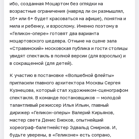
ибо, созданная Моцартом без оглядки на
возрастные ограничения (навряд ли он размышлял,
16+ или 6+ будет красоваться на афише), понятна и
мила и ребенку, и взрослому. Именно поэтому в
«Геликон-опере» готовят два варианта
моцартовского шедевра. Отныне на сцене зала
«Стравинский» московская публика и гости столицы
увидят спектакль в полной версии (для взрослых) и
в сокращенной (для детей).
К участию в постановке «Волшебной флейты»
пригласили главного архитектора Москвы Сергея
Кузнецова, который стал художником-сценографом
спектакля. В команде постановщиков — молодой
талантливый режиссер Илья Ильин, главный
дирижер «Геликон-оперы» Валерий Кирьянов,
мастер света Денис Енюков, опытнейший
хореограф-балетмейстер Эдвальд Смирнов. И,
будьте уверены, в «Геликоне» есть сопрано,