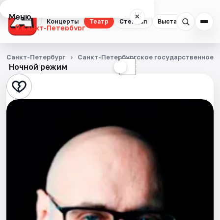
Меню
×
Концерты
Театр
Стендап
Выставки
Квест
Санкт-Петербург
Концерты
Санкт-Петербург
Санкт-Петербургское государственное у
Ночной режим
☀
☾
Театр
Стендап
Выставки
Квесты
Экскурсии
Спорт
События