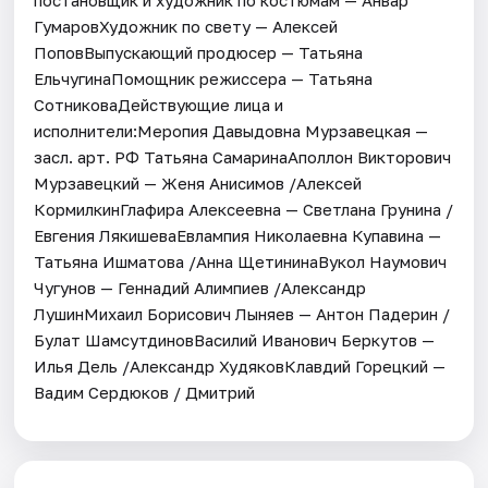
ГумаровХудожник по свету — Алексей
ПоповВыпускающий продюсер — Татьяна
ЕльчугинаПомощник режиссера — Татьяна
СотниковаДействующие лица и
исполнители:Меропия Давыдовна Мурзавецкая —
засл. арт. РФ Татьяна СамаринаАполлон Викторович
Мурзавецкий — Женя Анисимов /Алексей
КормилкинГлафира Алексеевна — Светлана Грунина /
Евгения ЛякишеваЕвлампия Николаевна Купавина —
Татьяна Ишматова /Анна ЩетининаВукол Наумович
Чугунов — Геннадий Алимпиев /Александр
ЛушинМихаил Борисович Лыняев — Антон Падерин /
Булат ШамсутдиновВасилий Иванович Беркутов —
Илья Дель /Александр ХудяковКлавдий Горецкий —
Вадим Сердюков / Дмитрий