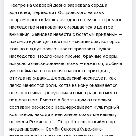
Театре на Садовой давно завоевала сердца
зрителей, переводит Островского на язык
современности.Молодая вдова получает огромное
наследство и мгновенно оказывается в центре
внимания. Завидная невеста с богатым приданым —
лакомый кусок для местных «хищников», которые
только и ждут возможности присвоить чужое
наследство. Подложные письма, брачные аферы,
искусно замаскированная ложь — кажется, добыча
уже поймана, но главная опасность приходит,
откуда не ждали...Шерешевский исследует, как
легко меняются роли, когда на кону оказывается
всё: состояние, репутация и само право на место
под солнцем. Вместе с блестящим актерским
составом режиссёр расшифровывает культурный
код пьесы, находя в ней живое созвучие нашему
времени.Режиссер — Пётр ШерешевскийАвтор
инсценировки — Семён СаксеевХудожник-
постановщик и художник по костюмам — Анвар