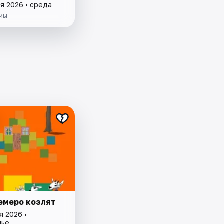
я 2026 • среда
мы
семеро козлят
я 2026 •
нье