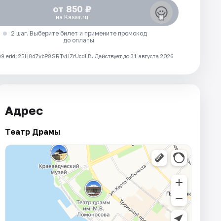
от 850 ₽
на Kassir.ru
2 шаг. Выберите билет и примените промокод
до оплаты
 erid: 25H8d7vbP8SRTvHZrUcdLB.
Действует до 31 августа 2026
Адрес
Театр Драмы