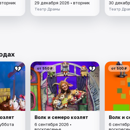
 вторник
29 декабря 2026 • вторник
30 декабр
Театр Драмы
Театр Дра
родах
от 550 ₽
от 500 ₽
козлят
Волк и семеро козлят
Волк и 
суббота
6 сентября 2026 •
6 сентябр
воскресенье
воскресе