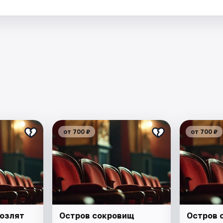
.
от 700 ₽
от 700 ₽
козлят
Остров сокровищ
Остров 