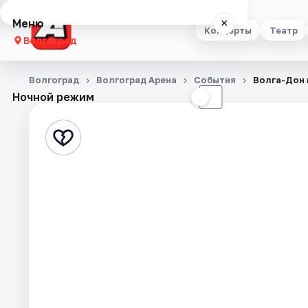
Меню
×
Концерты
Театр
Волгоград
Концерты
Волгоград
Волгоград Арена
События
Волга-Дон 
Ночной режим
☀
☾
Театр
Стендап
Выставки
Квесты
Экскурсии
Спорт
События