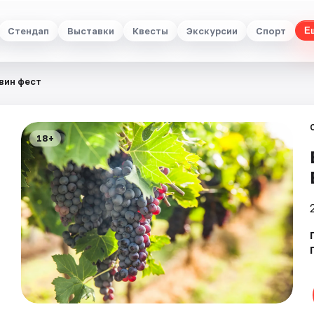
Стендап
Выставки
Квесты
Экскурсии
Спорт
Е
вин фест
18+