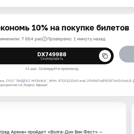
кономь 10% на покупке билетов
рименили: 7 884 раз
Проверено: 1 минуту назад
DX749988
Скопировать
1 шаг. Скопируйте промокод
ма. ООО "ЯНДЕКС МУЗЫКА", ИНН: 9705121040 erid: 25H8d7vbP8SRTvHZrUcdLB
ероприятие на Яндекс Афише!
оград Арена» пройдет «Волга-Дон Вин Фест» —