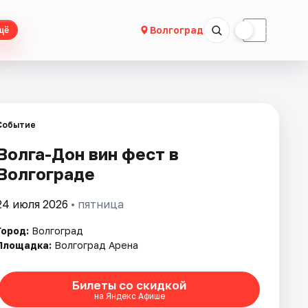
☀
☾
Волгоград
щё
Событие
Волга-Дон вин фест в
Волгограде
24 июля 2026
• пятница
Город:
Волгоград
Площадка:
Волгоград Арена
Билеты со скидкой
на Яндекс Афише