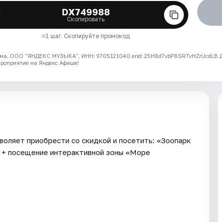
DX749988
Скопировать
1 шаг. Скопируйте промокод
ма. ООО "ЯНДЕКС МУЗЫКА", ИНН: 9705121040 erid: 25H8d7vbP8SRTvHZrUcdLB
ероприятие на Яндекс Афише!
воляет приобрести со скидкой и посетить: «Зоопарк
» + посещение интерактивной зоны «Море