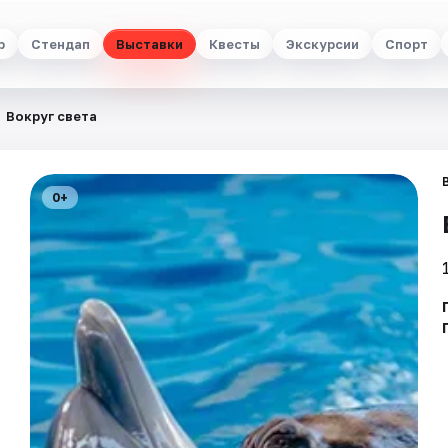
р
Стендап
Выставки
Квесты
Экскурсии
Спорт
Вокруг света
0+