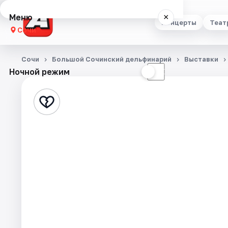
Меню
×
Концерты
Теат
Сочи
Концерты
Сочи
Большой Сочинский дельфинарий
Выставки
Ночной режим
☀
☾
Театр
Стендап
Выставки
Квесты
Экскурсии
Спорт
События