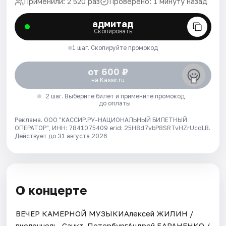
Применили: 2 520 раз
Проверено: 1 минуту назад
адмитад
Скопировать
1 шаг. Скопируйте промокод
от 600 ₽
на Kassir.ru
2 шаг. Выберите билет и примените промокод
до оплаты
Реклама. ООО "КАССИР.РУ-НАЦИОНАЛЬНЫЙ БИЛЕТНЫЙ
ОПЕРАТОР", ИНН: 7841075409 erid: 25H8d7vbP8SRTvHZrUcdLB.
Действует до 31 августа 2026
О концерте
ВЕЧЕР КАМЕРНОЙ МУЗЫКИАлексей ЖИЛИН /
виолончель, Санкт-ПетербургАндрей БАРАНЕНКО /