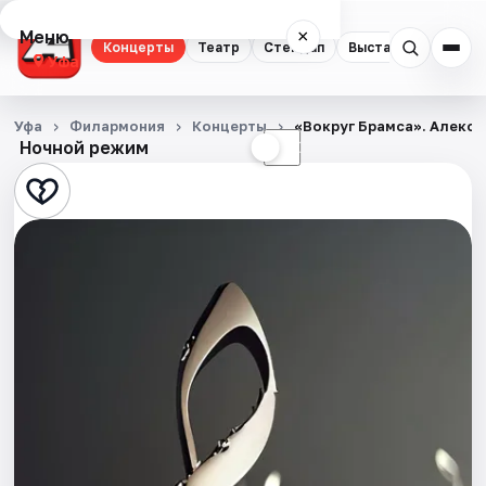
Меню
×
Концерты
Театр
Стендап
Выставки
Экску
Уфа
Концерты
Уфа
Филармония
Концерты
«Вокруг Брамса». Алекс
Ночной режим
☀
☾
Театр
Стендап
Выставки
Экскурсии
Спорт
События