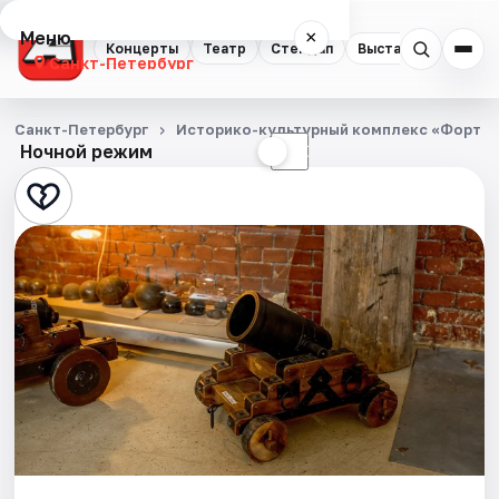
Меню
×
Концерты
Театр
Стендап
Выставки
Квест
Санкт-Петербург
Концерты
Санкт-Петербург
Историко-культурный комплекс «Форт К
Ночной режим
☀
☾
Театр
Стендап
Выставки
Квесты
Экскурсии
Спорт
События