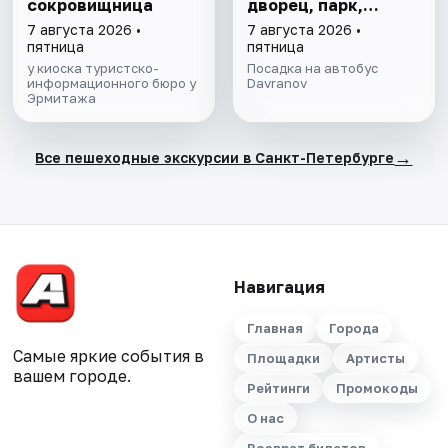
сокровищница
дворец, парк,
фонтаны
7 августа 2026 •
7 августа 2026 •
пятница
пятница
у киоска туристско-
Посадка на автобус
информационного бюро у
Davranov
Эрмитажа
→
Все пешеходные экскурсии в Санкт-Петербурге
Навигация
Главная
Города
Самые яркие события в
Площадки
Артисты
вашем городе.
Рейтинги
Промокоды
О нас