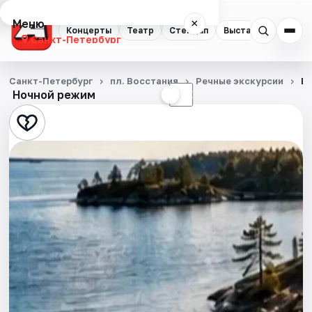
Меню
×
Концерты
Театр
Стендап
Выставки
Квест
Санкт-Петербург
Концерты
Санкт-Петербург
пл. Восстания
Речные экскурсии
Во
Ночной режим
☀
☾
Театр
Стендап
Выставки
Квесты
Экскурсии
Спорт
События