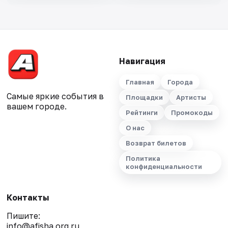
Навигация
Главная
Города
Самые яркие события в
Площадки
Артисты
вашем городе.
Рейтинги
Промокоды
О нас
Возврат билетов
Политика
конфиденциальности
Контакты
Пишите:
info@afisha.org.ru