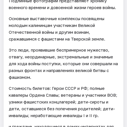
Подлинные фотографии представляют хронику
военного времени и довоенной жизни героев войны.
Основные выставочные комплексы посвящены
молодым калининцам участникам Великой
Отечественной войны и другим воинам,
сражавшимся с фашистами на Тверской земле.
Это люди, проявившие беспримерное мужество,
отвагу, неординарные, экстремальные и значимые
для хода войны поступки, которые они совершали на
разных фронтах и направлениях великой битвы с
фашизмом.
Стоимость билетов: Герои СССР и РФ; полные
кавалеры Ордена Славы; ветераны и участники ВОВ;
узники фашистских концлагерей; дети-сироты и
дети, оставшиеся без попечения родителей; дети-
инвалиды; неработающие инвалиды I и II гр.
и граждане, находящиеся в домах-интернатах для