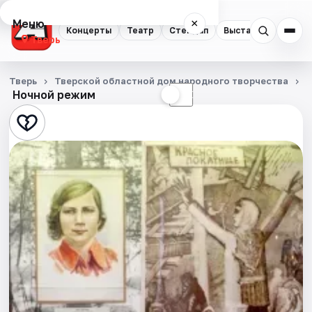
Меню
×
Концерты
Театр
Стендап
Выставки
Квест
Тверь
Концерты
Тверь
Тверской областной дом народного творчества
Ночной режим
☀
☾
Театр
Стендап
Выставки
Квесты
Экскурсии
Спорт
События