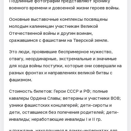
Подлинные фотографии представляют хронику
военного времени и довоенной жизни героев войны.
Основные выставочные комплексы посвящены
молодым калининцам участникам Великой
Отечественной войны и другим воинам,
сражавшимся с фашистами на Тверской земле.
Это люди, проявившие беспримерное мужество,
отвагу, неординарные, экстремальные и значимые
для хода войны поступки, которые они совершали на
разных фронтах и направлениях великой битвы с
фашизмом.
Стоимость билетов: Герои СССР и РФ; полные
кавалеры Ордена Славы; ветераны и участники ВОВ;
узники фашистских концлагерей; дети-сироты и
дети, оставшиеся без попечения родителей; дети-
инвалиды; неработающие инвалиды I и II гр.
и граждане, находящиеся в домах-интернатах для