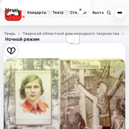
Меню
×
Концерты
Театр
Стендап
Выставки
Квест
Тверь
Концерты
Тверь
Тверской областной дом народного творчества
Ночной режим
☀
☾
Театр
Стендап
Выставки
Квесты
Экскурсии
Спорт
События