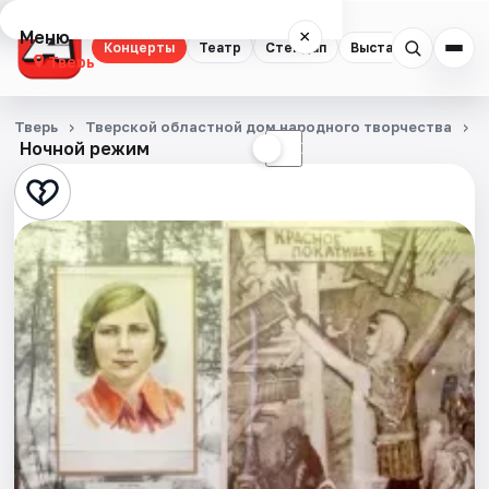
Меню
×
Концерты
Театр
Стендап
Выставки
Квест
Тверь
Концерты
Тверь
Тверской областной дом народного творчества
Ночной режим
☀
☾
Театр
Стендап
Выставки
Квесты
Экскурсии
Спорт
События