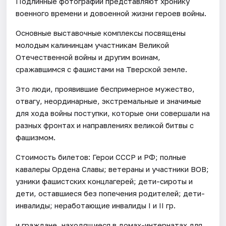
Подлинные фотографии представляют хронику
военного времени и довоенной жизни героев войны.
Основные выставочные комплексы посвящены
молодым калининцам участникам Великой
Отечественной войны и другим воинам,
сражавшимся с фашистами на Тверской земле.
Это люди, проявившие беспримерное мужество,
отвагу, неординарные, экстремальные и значимые
для хода войны поступки, которые они совершали на
разных фронтах и направлениях великой битвы с
фашизмом.
Стоимость билетов: Герои СССР и РФ; полные
кавалеры Ордена Славы; ветераны и участники ВОВ;
узники фашистских концлагерей; дети-сироты и
дети, оставшиеся без попечения родителей; дети-
инвалиды; неработающие инвалиды I и II гр.
и граждане, находящиеся в домах-интернатах для