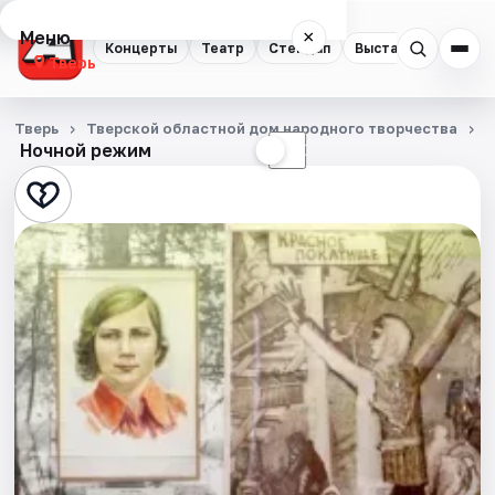
Меню
×
Концерты
Театр
Стендап
Выставки
Квест
Тверь
Концерты
Тверь
Тверской областной дом народного творчества
Ночной режим
☀
☾
Театр
Стендап
Выставки
Квесты
Экскурсии
Спорт
События