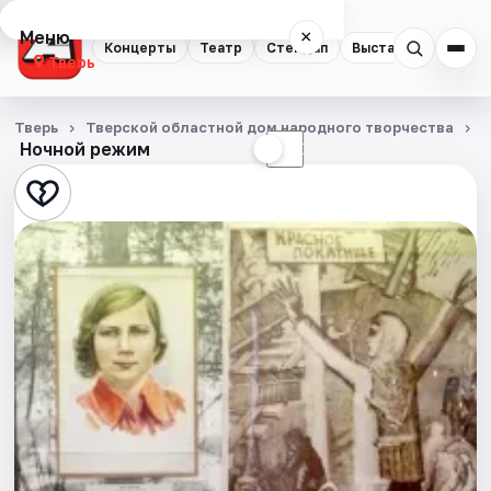
Меню
×
Концерты
Театр
Стендап
Выставки
Квест
Тверь
Концерты
Тверь
Тверской областной дом народного творчества
Ночной режим
☀
☾
Театр
Стендап
Выставки
Квесты
Экскурсии
Спорт
События