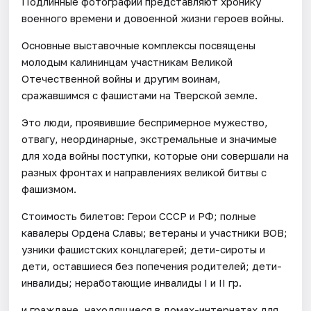
Подлинные фотографии представляют хронику
военного времени и довоенной жизни героев войны.
Основные выставочные комплексы посвящены
молодым калининцам участникам Великой
Отечественной войны и другим воинам,
сражавшимся с фашистами на Тверской земле.
Это люди, проявившие беспримерное мужество,
отвагу, неординарные, экстремальные и значимые
для хода войны поступки, которые они совершали на
разных фронтах и направлениях великой битвы с
фашизмом.
Стоимость билетов: Герои СССР и РФ; полные
кавалеры Ордена Славы; ветераны и участники ВОВ;
узники фашистских концлагерей; дети-сироты и
дети, оставшиеся без попечения родителей; дети-
инвалиды; неработающие инвалиды I и II гр.
и граждане, находящиеся в домах-интернатах для