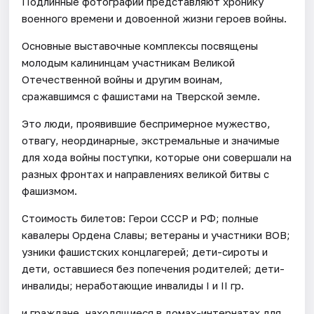
Подлинные фотографии представляют хронику
военного времени и довоенной жизни героев войны.
Основные выставочные комплексы посвящены
молодым калининцам участникам Великой
Отечественной войны и другим воинам,
сражавшимся с фашистами на Тверской земле.
Это люди, проявившие беспримерное мужество,
отвагу, неординарные, экстремальные и значимые
для хода войны поступки, которые они совершали на
разных фронтах и направлениях великой битвы с
фашизмом.
Стоимость билетов: Герои СССР и РФ; полные
кавалеры Ордена Славы; ветераны и участники ВОВ;
узники фашистских концлагерей; дети-сироты и
дети, оставшиеся без попечения родителей; дети-
инвалиды; неработающие инвалиды I и II гр.
и граждане, находящиеся в домах-интернатах для