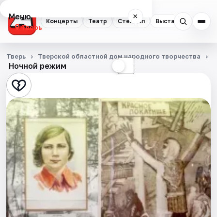
Меню
×
Концерты
Театр
Стендап
Выставки
Квест
Тверь
Концерты
Тверь
Тверской областной дом народного творчества
Ночной режим
☀
☾
Театр
Стендап
Выставки
Квесты
Экскурсии
Спорт
События