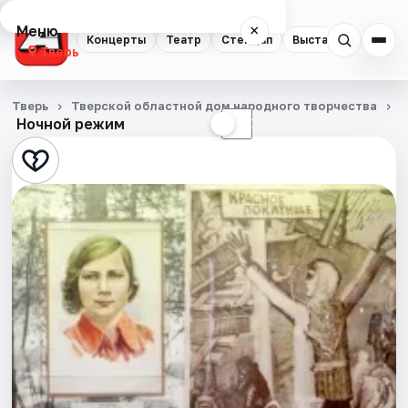
Меню
×
Концерты
Театр
Стендап
Выставки
Квест
Тверь
Концерты
Тверь
Тверской областной дом народного творчества
Ночной режим
☀
☾
Театр
Стендап
Выставки
Квесты
Экскурсии
Спорт
События