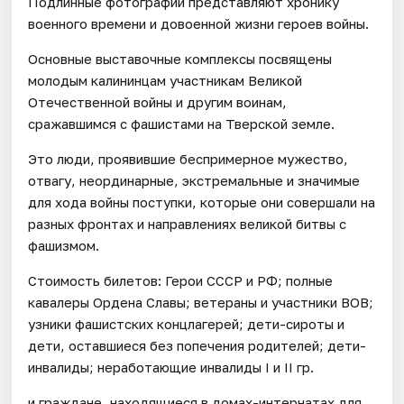
Подлинные фотографии представляют хронику
военного времени и довоенной жизни героев войны.
Основные выставочные комплексы посвящены
молодым калининцам участникам Великой
Отечественной войны и другим воинам,
сражавшимся с фашистами на Тверской земле.
Это люди, проявившие беспримерное мужество,
отвагу, неординарные, экстремальные и значимые
для хода войны поступки, которые они совершали на
разных фронтах и направлениях великой битвы с
фашизмом.
Стоимость билетов: Герои СССР и РФ; полные
кавалеры Ордена Славы; ветераны и участники ВОВ;
узники фашистских концлагерей; дети-сироты и
дети, оставшиеся без попечения родителей; дети-
инвалиды; неработающие инвалиды I и II гр.
и граждане, находящиеся в домах-интернатах для