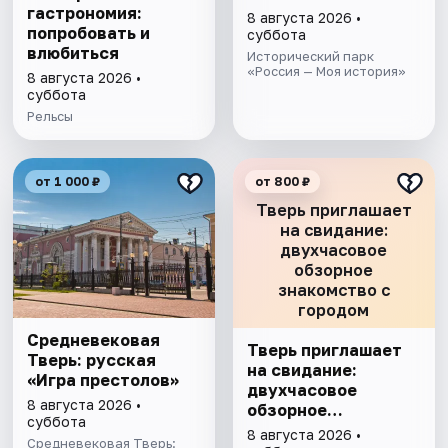
гастрономия:
8 августа 2026 •
попробовать и
суббота
влюбиться
Исторический парк
«Россия — Моя история»
8 августа 2026 •
суббота
Рельсы
от 1 000 ₽
от 800 ₽
Тверь приглашает
на свидание:
двухчасовое
обзорное
знакомство с
городом
Средневековая
Тверь приглашает
Тверь: русская
на свидание:
«Игра престолов»
двухчасовое
8 августа 2026 •
обзорное
суббота
знакомство с
8 августа 2026 •
Средневековая Тверь: