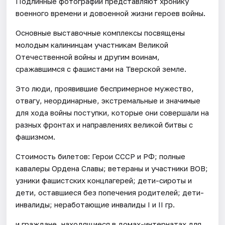
Подлинные фотографии представляют хронику
военного времени и довоенной жизни героев войны.
Основные выставочные комплексы посвящены
молодым калининцам участникам Великой
Отечественной войны и другим воинам,
сражавшимся с фашистами на Тверской земле.
Это люди, проявившие беспримерное мужество,
отвагу, неординарные, экстремальные и значимые
для хода войны поступки, которые они совершали на
разных фронтах и направлениях великой битвы с
фашизмом.
Стоимость билетов: Герои СССР и РФ; полные
кавалеры Ордена Славы; ветераны и участники ВОВ;
узники фашистских концлагерей; дети-сироты и
дети, оставшиеся без попечения родителей; дети-
инвалиды; неработающие инвалиды I и II гр.
и граждане, находящиеся в домах-интернатах для