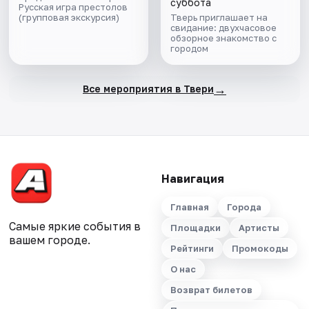
городом
суббота
Русская игра престолов
(групповая экскурсия)
Тверь приглашает на
свидание: двухчасовое
обзорное знакомство с
городом
→
Все мероприятия в Твери
Навигация
Главная
Города
Самые яркие события в
Площадки
Артисты
вашем городе.
Рейтинги
Промокоды
О нас
Возврат билетов