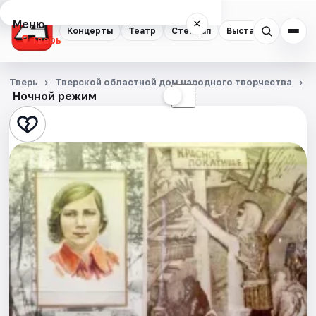
Меню
×
Концерты
Театр
Стендап
Выставки
Квест
Тверь
Концерты
Тверь
Тверской областной дом народного творчества
Ночной режим
☀
☾
Театр
Стендап
Выставки
Квесты
Экскурсии
Спорт
События