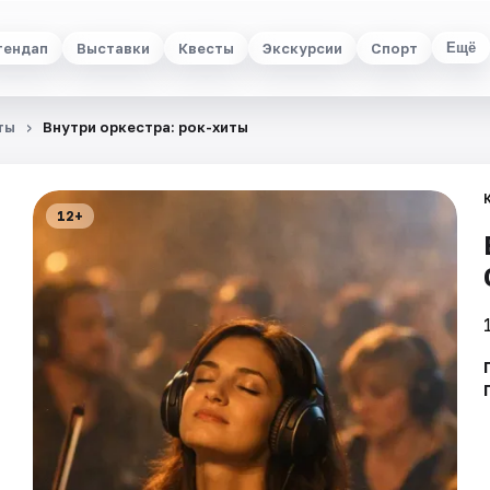
тендап
Выставки
Квесты
Экскурсии
Спорт
Ещё
ты
Внутри оркестра: рок-хиты
12+