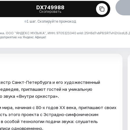
DX749988
Скопировать
1 шаг. Скопируйте промокод
ма. ООО "ЯНДЕКС МУЗЫКА", ИНН: 9705121040 erid: 25H8d7vbP8SRTvHZrUcdLB
ероприятие на Яндекс Афише!
естр Санкт‑Петербурга и его художественный
едведев, приглашают гостей на уникальную
о звука «Внутри оркестра».
мира, начиная с 80‑х годов XX века, приглашают своих
ость этого проекта с Эстрадно‑симфоническим
 в особой технологии подачи звука: слушатель
записи одновременно.