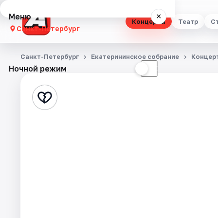
Меню
×
Концерты
Театр
С
Санкт-Петербург
Концерты
Санкт-Петербург
Екатерининское собрание
Концер
Ночной режим
☀
☾
Театр
Стендап
Выставки
Квесты
Экскурсии
Спорт
События