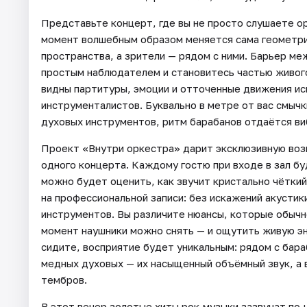
Представьте концерт, где вы не просто слушаете ор
момент волшебным образом меняется сама геометрия
пространства, а зрители — рядом с ними. Барьер ме
простым наблюдателем и становитесь частью живого
видны партитуры, эмоции и отточенные движения и
инструменталистов. Буквально в метре от вас смыч
духовых инструментов, ритм барабанов отдаётся ви
Проект «Внутри оркестра» дарит эксклюзивную возм
одного концерта. Каждому гостю при входе в зал б
можно будет оценить, как звучит кристально чёткий
на профессиональной записи: без искажений акустик
инструментов. Вы различите нюансы, которые обычн
момент наушники можно снять — и ощутить живую эне
сидите, восприятие будет уникальным: рядом с бар
медных духовых — их насыщенный объёмный звук, а в
тембров.
В этот вечер золотые хиты рок‑музыки зазвучат по‑