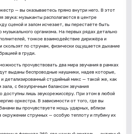
кестр — вы оказываетесь прямо внутри него. В этот
 звука: музыканты располагаются в центре
жду сценой и залом исчезает, вы перестаёте быть
 музыкального организма. На первых рядах детально
сполнителей, тонкое взаимодействие дирижёра и
ки скользят по струнам, физически ощущается дыхание
брацией в груди.
ожность прочувствовать два мира звучания в рамках
удут выданы беспроводные наушники, надев которые,
 и детализированный студийный микс — такой же, как
и зала, с безупречным балансом звучания
о доступны лишь звукорежиссёру. При этом в любой
ргию оркестра. В зависимости от того, где вы
абанами вы прочувствуете мощь ударных, вблизи
 окружении струнных — особую теплоту и глубину их
новому в формате 360, где каждый зритель — активный