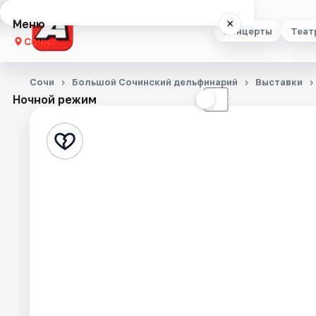
Меню
×
Концерты
Теат
Сочи
Концерты
Сочи
Большой Сочинский дельфинарий
Выставки
Ночной режим
☀
☾
Театр
Стендап
Выставки
Квесты
Экскурсии
Спорт
События