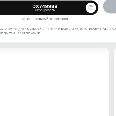
DX749988
Скопировать
1 шаг. Скопируйте промокод
ма. ООО "ЯНДЕКС МУЗЫКА", ИНН: 9705121040 erid: 25H8d7vbP8SRTvHZrUcdLB
ероприятие на Яндекс Афише!