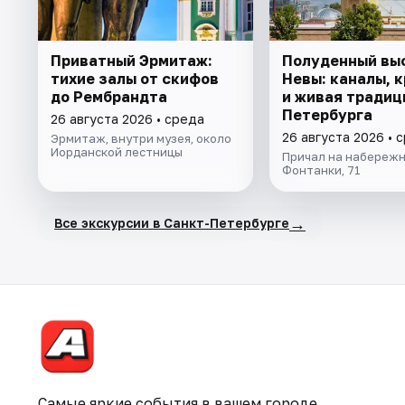
Приватный Эрмитаж:
Полуденный вы
тихие залы от скифов
Невы: каналы, 
до Рембрандта
и живая традиц
Петербурга
26 августа 2026 • среда
26 августа 2026 • 
Эрмитаж, внутри музея, около
Иорданской лестницы
Причал на набережн
Фонтанки, 71
→
Все экскурсии в Санкт-Петербурге
Самые яркие события в вашем городе.