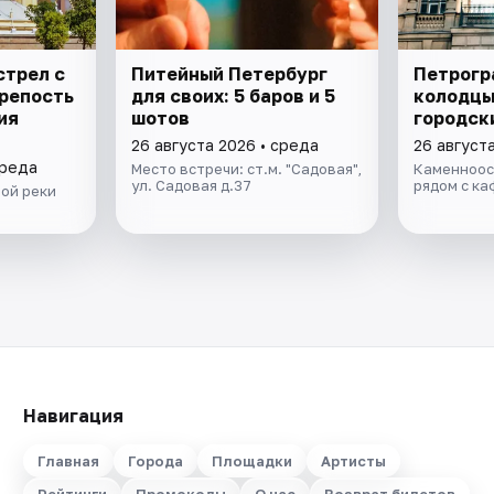
стрел с
Питейный Петербург
Петрогр
крепость
для своих: 5 баров и 5
колодцы
ия
шотов
городск
26 августа 2026 • среда
26 август
среда
Место встречи: ст.м. "Садовая",
Каменноост
ул. Садовая д.37
рядом с ка
ой реки
Навигация
Главная
Города
Площадки
Артисты