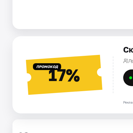
Города
Площадки
Артисты
Ск
Рейтинги
П
ПРОМОКОД
17%
Рекла