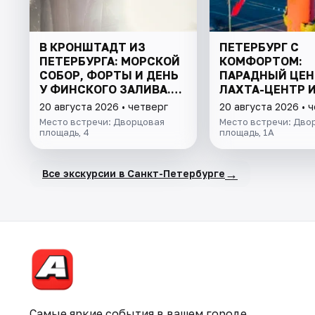
В КРОНШТАДТ ИЗ
ПЕТЕРБУРГ С
ПЕТЕРБУРГА: МОРСКОЙ
КОМФОРТОМ:
СОБОР, ФОРТЫ И ДЕНЬ
ПАРАДНЫЙ ЦЕН
У ФИНСКОГО ЗАЛИВА.
ЛАХТА-ЦЕНТР 
ВСЁ ВКЛЮЧЕНО
ФИНСКИЙ ЗАЛИ
20 августа 2026 • четверг
20 августа 2026 • 
Место встречи: Дворцовая
Место встречи: Дво
площадь, 4
площадь, 1А
→
Все экскурсии в Санкт-Петербурге
Самые яркие события в вашем городе.