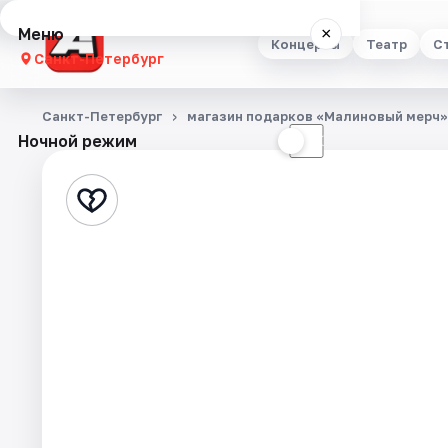
Меню
×
Концерты
Театр
С
Санкт-Петербург
Концерты
Санкт-Петербург
магазин подарков «Малиновый мерч»,
Ночной режим
☀
☾
Театр
Стендап
Выставки
Квесты
Экскурсии
Спорт
События