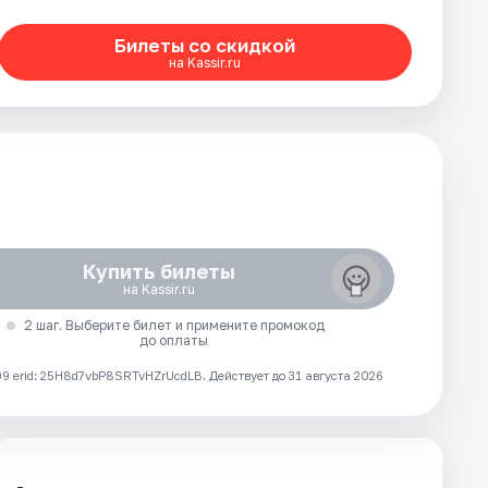
Билеты со скидкой
на Kassir.ru
Купить билеты
на Kassir.ru
2 шаг. Выберите билет и примените промокод
до оплаты
 erid: 25H8d7vbP8SRTvHZrUcdLB.
Действует до 31 августа 2026