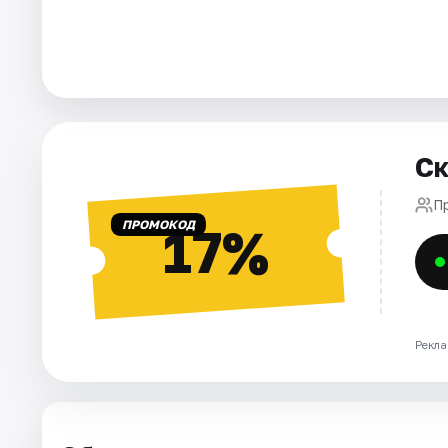
Города
Площадки
Артисты
Ск
Рейтинги
П
ПРОМОКОД
17%
Рекла