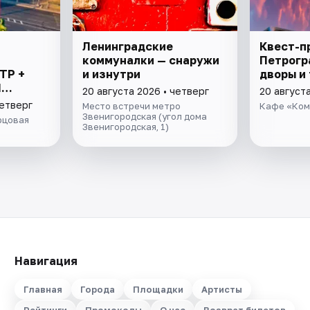
Ленинградские
Квест-п
коммуналки — снаружи
Петрогр
ТР +
и изнутри
дворы и
И
20 августа 2026 • четверг
20 августа
В
четверг
Место встречи метро
Кафе «Ком
Звенигородская (угол дома
рцовая
Звенигородская, 1)
Навигация
Главная
Города
Площадки
Артисты