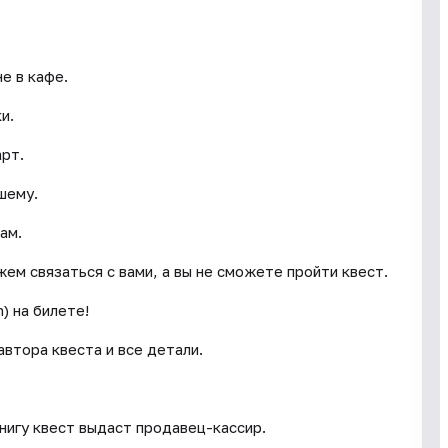
е в кафе.
и.
арт.
шему.
ам.
ем связаться с вами, а вы не сможете пройти квест.
) на билете!
втора квеста и все детали.
книгу квест выдаст продавец-кассир.