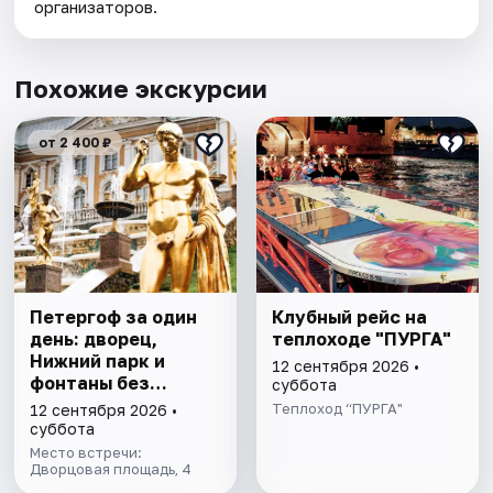
организаторов.
Похожие экскурсии
от 2 400 ₽
Петергоф за один
Клубный рейс на
день: дворец,
теплоходе "ПУРГА"
Нижний парк и
12 сентября 2026 •
фонтаны без
суббота
очередей. Все
Теплоход “ПУРГА"
12 сентября 2026 •
билеты включены
суббота
Место встречи:
Дворцовая площадь, 4