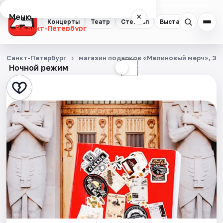
Меню
×
Концерты
Театр
Стендап
Выставки
Квест
Санкт-Петербург
Концерты
Санкт-Петербург
магазин подарков «Малиновый мерч», Заг
Ночной режим
☀
☾
Театр
Стендап
Выставки
Квесты
Экскурсии
Спорт
События