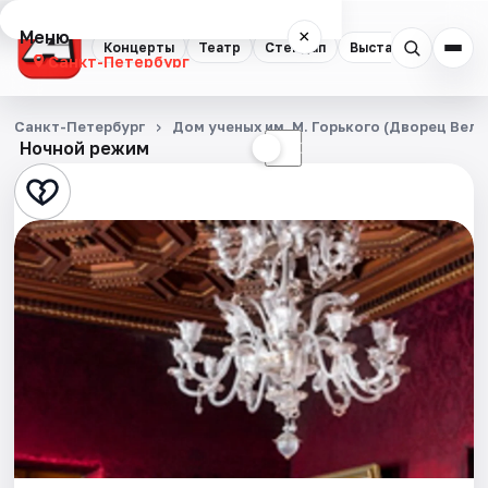
Меню
×
Концерты
Театр
Стендап
Выставки
Квест
Санкт-Петербург
Концерты
Санкт-Петербург
Дом ученых им. М. Горького (Дворец Вел
Ночной режим
☀
☾
Театр
Стендап
Выставки
Квесты
Экскурсии
Спорт
События