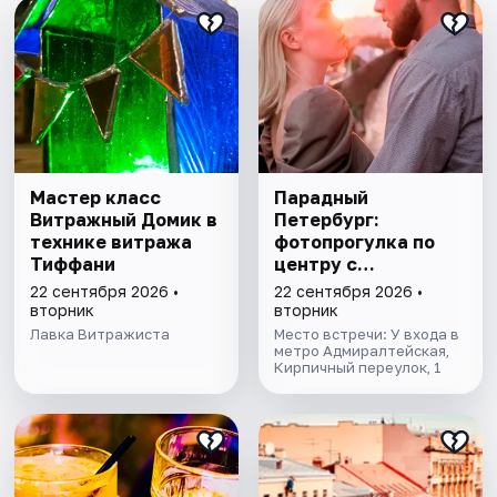
Мастер класс
Парадный
Витражный Домик в
Петербург:
технике витража
фотопрогулка по
Тиффани
центру с
профессиональным
22 сентября 2026 •
22 сентября 2026 •
фотографом
вторник
вторник
Лавка Витражиста
Место встречи: У входа в
метро Адмиралтейская,
Кирпичный переулок, 1