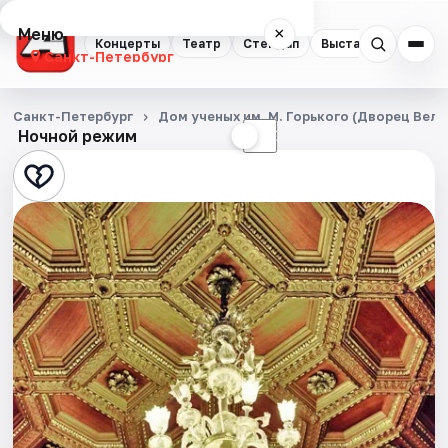
Меню
×
Концерты
Театр
Стендап
Выставки
Квест
Санкт-Петербург
Концерты
Санкт-Петербург
Дом ученых им. М. Горького (Дворец Вел
Ночной режим
☀
☾
Театр
Стендап
Выставки
Квесты
Экскурсии
Спорт
События