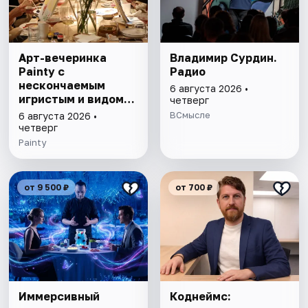
Арт-вечеринка
Владимир Сурдин.
Painty с
Радио
нескончаемым
6 августа 2026 •
игристым и видом
четверг
на Театр им. Андрея
ВСмысле
6 августа 2026 •
Миронова
четверг
Painty
от 9 500 ₽
от 700 ₽
Иммерсивный
Коднеймс: