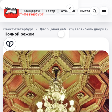
Меню
×
Концерты
Театр
Стендап
Выставки
Квест
Санкт-Петербург
Концерты
Санкт-Петербург
Дворцовая наб., 26 (вестибюль дворца)
Ночной режим
☀
☾
Театр
Стендап
Выставки
Квесты
Экскурсии
Спорт
События