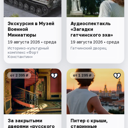
Экскурсия в Музей
Аудиоспектакль
Военной
«Загадки
Миниатюры
гатчинского эха»
19 августа 2026 • среда
19 августа 2026 • среда
Историко-культурный
Гатчинский дворец
комплекс «Форт
Константин»
от 2 395 ₽
от 1 295 ₽
За закрытыми
Питер с крыши,
дверями «русского
старинные