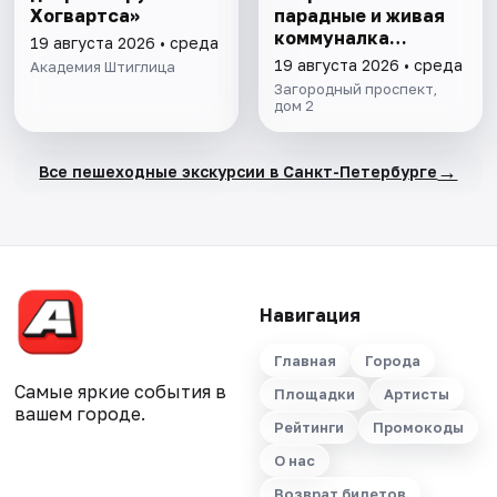
Хогвартса»
парадные и живая
коммуналка
19 августа 2026 • среда
Довлатова
19 августа 2026 • среда
Академия Штиглица
Загородный проспект,
дом 2
→
Все пешеходные экскурсии в Санкт-Петербурге
Навигация
Главная
Города
Самые яркие события в
Площадки
Артисты
вашем городе.
Рейтинги
Промокоды
О нас
Возврат билетов