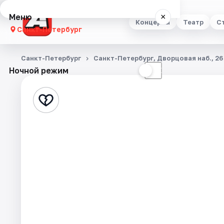
Меню
×
Концерты
Театр
С
Санкт-Петербург
Концерты
Санкт-Петербург
Санкт-Петербург, Дворцовая наб., 26
Ночной режим
☀
☾
Театр
Стендап
Выставки
Квесты
Экскурсии
Спорт
События