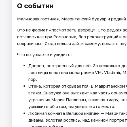
О событии
Малиновая гостиная, Мавританский будуар и редкий
Это не формат «посмотреть дворец». Это редкая во
осталось как при Романовых, без реконструкций и р
сохранилась. Сюда нельзя зайти самому: попасть вну
Что вы узнаете и увидите:
Дворец, построенный для неё. За несколько дн
лестницы вплетена монограмма VM: Vladimir, Ma
пор.
Стена, которая открывается. В Мавританском б
этажи. Снаружи она выглядит как часть орнаме
украшения Марии Павловны, включая тиару, кот
услышите об этом, вы увидите это место.
Любимая комната Великой княгини — Мавританс
диваны, золотая роспись, над камином портрет
Не парадный зал.