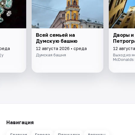
Всей семьей на
Дворы и
Думскую башню
Петрогр
среда
12 августа 2026 • среда
12 август
(у
Думская башня
Выход из 
McDonalds 
Навигация
Главная
Города
Площадки
Артисты