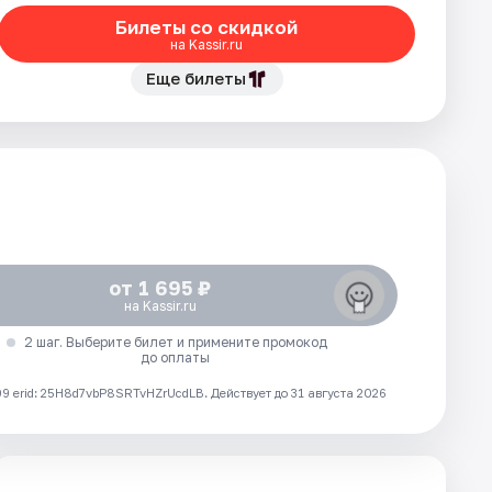
Билеты со скидкой
на Kassir.ru
Еще билеты
от 1 695 ₽
на Kassir.ru
2 шаг. Выберите билет и примените промокод
до оплаты
 erid: 25H8d7vbP8SRTvHZrUcdLB.
Действует до 31 августа 2026