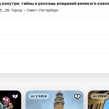
 изнутри: тайны и роскошь владений великого княз
., 26
. Город — Санкт-Петербург.
.
от 1 500 ₽
от 290 ₽