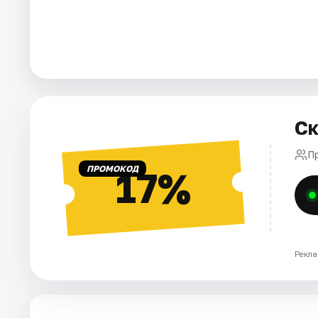
Города
Площадки
Артисты
Ск
Рейтинги
П
ПРОМОКОД
17%
Рекла