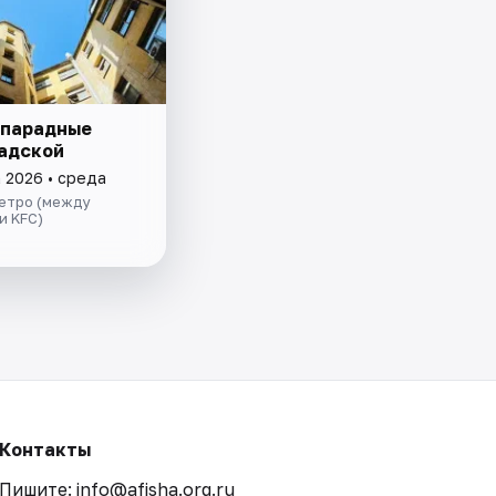
 парадные
адской
а 2026 • среда
метро (между
и KFC)
Контакты
Пишите: info@afisha.org.ru