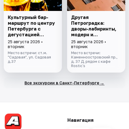
Культурный бар-
Другая
маршрут по центру
Петроградка:
Петербурга с
дворы-лабиринты,
дегустацией
модерн и
питерских настоек
киноистории в мини
25 августа 2026 •
25 августа 2026 •
группе
вторник
вторник
Место встречи: ст.м.
Место встречи:
"Садовая", ул. Садовая
Каменноостровский пр.,
д.37
д. 37 Д, рядом с кафе
Rostic`s
→
Все экскурсии в Санкт-Петербурге
Навигация