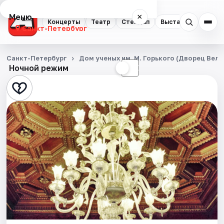
Меню
×
Концерты
Театр
Стендап
Выставки
Квест
Санкт-Петербург
Концерты
Санкт-Петербург
Дом ученых им. М. Горького (Дворец Вел
Ночной режим
☀
☾
Театр
Стендап
Выставки
Квесты
Экскурсии
Спорт
События