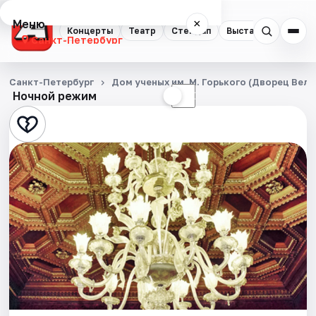
Меню
×
Концерты
Театр
Стендап
Выставки
Квест
Санкт-Петербург
Концерты
Санкт-Петербург
Дом ученых им. М. Горького (Дворец Вел
Ночной режим
☀
☾
Театр
Стендап
Выставки
Квесты
Экскурсии
Спорт
События