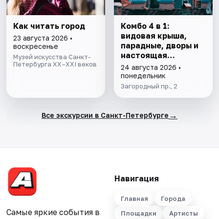
Как читать город
Комбо 4 в 1:
видовая крыша,
23 августа 2026 •
парадные, дворы и
воскресенье
настоящая
Музей искусства Санкт-
Петербурга XX–XXI веков
коммуналка
24 августа 2026 •
понедельник
Загородный пр., 2
→
Все экскурсии в Санкт-Петербурге
Навигация
Главная
Города
Самые яркие события в
Площадки
Артисты