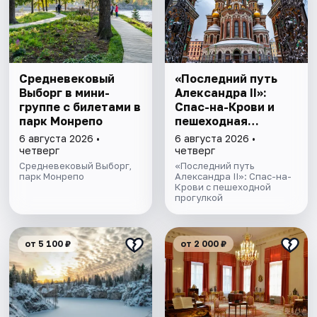
Cредневековый
«Последний путь
Выборг в мини-
Александра II»:
группе c билетами в
Спас-на-Крови и
парк Монрепо
пешеходная
прогулка
6 августа 2026 •
6 августа 2026 •
четверг
четверг
Средневековый Выборг,
«Последний путь
парк Монрепо
Александра II»: Спас-на-
Крови с пешеходной
прогулкой
от 5 100 ₽
от 2 000 ₽