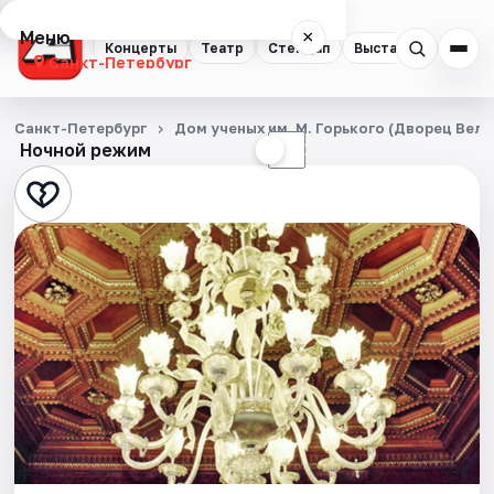
Меню
×
Концерты
Театр
Стендап
Выставки
Квест
Санкт-Петербург
Концерты
Санкт-Петербург
Дом ученых им. М. Горького (Дворец Вел
Ночной режим
☀
☾
Театр
Стендап
Выставки
Квесты
Экскурсии
Спорт
События