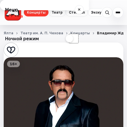
Меню
×
Концерты
Театр
Стендап
Экскурсии
Ялта
Концерты
Ялта
Театр им. А. П. Чехова
Концерты
Владимир Жда
Ночной режим
☀
☾
Театр
Стендап
16+
Экскурсии
События
Города
Площадки