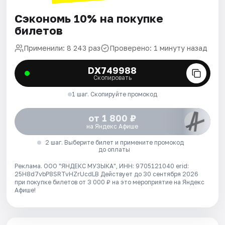
Сэкономь 10% на покупке
билетов
Применили: 8 243 раз
Проверено: 1 минуту назад
DX749988
Скопировать
1 шаг. Скопируйте промокод
от 1 800 ₽
на Яндекс Афише
2 шаг. Выберите билет и примените промокод
до оплаты
Реклама. ООО "ЯНДЕКС МУЗЫКА", ИНН: 9705121040 erid:
25H8d7vbP8SRTvHZrUcdLB
Действует до 30 сентября 2026
при покупке билетов от 3 000 ₽ на это мероприятие на Яндекс
Афише!