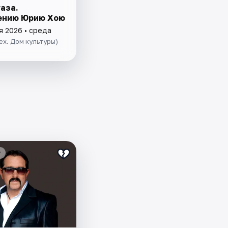
аза.
ению Юрию Хою
я 2026 • среда
(ex. Дом культуры)
₽