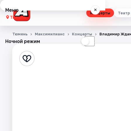
Меню
×
Концерты
Театр
Тюмень
Концерты
Тюмень
Максимилианс
Концерты
Владимир Жда
Ночной режим
☀
☾
Театр
Стендап
Выставки
Квесты
Экскурсии
Спорт
События