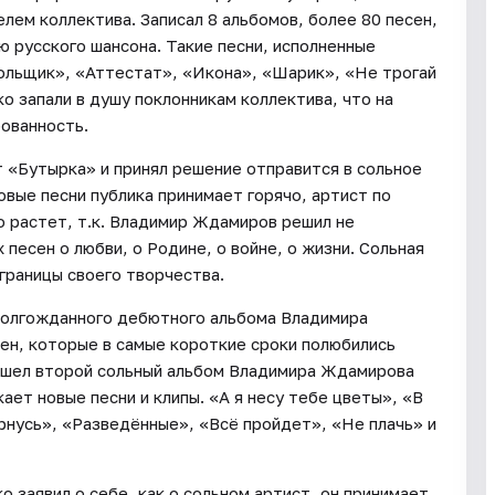
лем коллектива. Записал 8 альбомов, более 80 песен,
 русского шансона. Такие песни, исполненные
Кольщик», «Аттестат», «Икона», «Шарик», «Не трогай
о запали в душу поклонникам коллектива, что на
бованность.
т «Бутырка» и принял решение отправится в сольное
овые песни публика принимает горячо, артист по
 растет, т.к. Владимир Ждамиров решил не
 песен о любви, о Родине, о войне, о жизни. Сольная
границы своего творчества.
 долгожданного дебютного альбома Владимира
сен, которые в самые короткие сроки полюбились
вышел второй сольный альбом Владимира Ждамирова
ет новые песни и клипы. «А я несу тебе цветы», «В
рнусь», «Разведённые», «Всё пройдет», «Не плачь» и
заявил о себе, как о сольном артист, он принимает