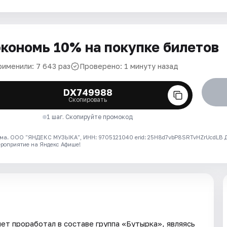
кономь 10% на покупке билетов
рименили: 7 643 раз
Проверено: 1 минуту назад
DX749988
Скопировать
1 шаг. Скопируйте промокод
ма. ООО "ЯНДЕКС МУЗЫКА", ИНН: 9705121040 erid: 25H8d7vbP8SRTvHZrUcdLB
ероприятие на Яндекс Афише!
ет проработал в составе группа «Бутырка», являясь