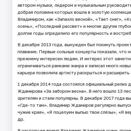
автором музыки, лидером и музыкальным руководите
добрая половина которых вошла в золотую коллекцию
Владимиром, как «Запахло весной», «Тает снег», «
осень», «Последний рассвет» и многие другие глубок
долгие годы определило его популярность и востре
В декабре 2013 года, вынужден был покинуть проек
плавание. Первые сольные концерты показали, что н
прежнему интересен людям. И интерес этот заметно
ограничиваться рамками жанра и записал много новых
карьера позволила артисту раскрыться и расширить 
1 декабря 2014 года состоялся официальный релиз
Ждамирова «За забором весна». В него вошло 13 пе
зрителям и стали популярны. В декабре 2017 года 
«Где-то там». Владимир Ждамиров регулярно выпуска
чужие края», «Я поцелуем выпью твои слёзы», «Я ве
др.
В настоящее время Владимир Ждамиров очень громко 