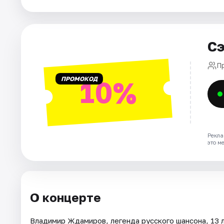
Города
Сэ
Площадки
П
Артисты
ПРОМОКОД
10%
Рейтинги
Рекла
это м
О концерте
Владимир Ждамиров, легенда русского шансона, 13 л