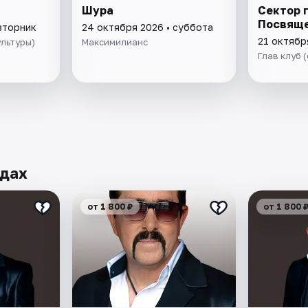
Шура
Сектор г
Посвящ
вторник
24 октября 2026 • суббота
21 октябр
ультуры)
Максимилианс
Глав клуб 
одах
от 1 800 ₽
от 1 800 