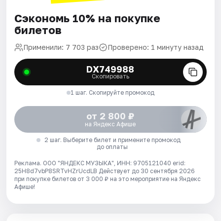
Сэкономь 10% на покупке
билетов
Применили: 7 703 раз
Проверено: 1 минуту назад
DX749988
Скопировать
1 шаг. Скопируйте промокод
от 2 800 ₽
на Яндекс Афише
2 шаг. Выберите билет и примените промокод
до оплаты
Реклама. ООО "ЯНДЕКС МУЗЫКА", ИНН: 9705121040 erid:
25H8d7vbP8SRTvHZrUcdLB
Действует до 30 сентября 2026
при покупке билетов от 3 000 ₽ на это мероприятие на Яндекс
Афише!