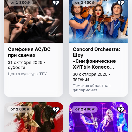
от 1 800 ₽
от 2 400 ₽
Симфония AC/DC
Concord Orchestra:
при свечах
Шоу
«Симфонические
31 октября 2026 •
ХИТЫ» Колесо
суббота
любви
Центр культуры ТГУ
30 октября 2026 •
пятница
Томская областная
филармония
от 2 000 ₽
от 2 400 ₽