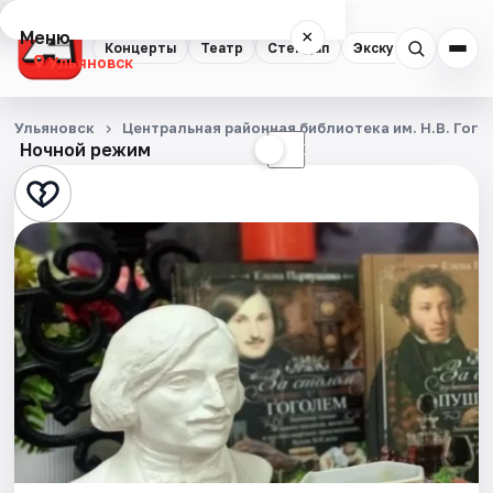
Меню
×
Концерты
Театр
Стендап
Экскурсии
Спор
Ульяновск
Концерты
Ульяновск
Центральная районная библиотека им. Н.В. Гого
Ночной режим
☀
☾
Театр
Стендап
Экскурсии
Спорт
События
Города