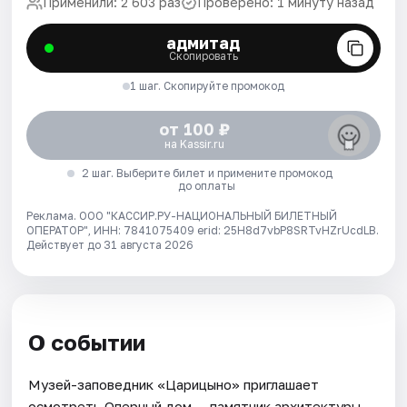
Применили: 2 603 раз
Проверено: 1 минуту назад
адмитад
Скопировать
1 шаг. Скопируйте промокод
от 100 ₽
на Kassir.ru
2 шаг. Выберите билет и примените промокод
до оплаты
Реклама. ООО "КАССИР.РУ-НАЦИОНАЛЬНЫЙ БИЛЕТНЫЙ
ОПЕРАТОР", ИНН: 7841075409 erid: 25H8d7vbP8SRTvHZrUcdLB.
Действует до 31 августа 2026
О событии
Музей-заповедник «Царицыно» приглашает
осмотреть Оперный дом — памятник архитектуры