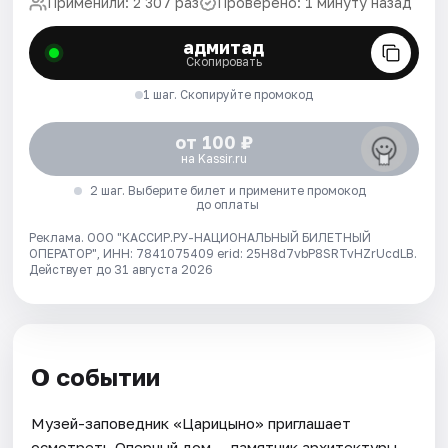
Применили: 2 307 раз
Проверено: 1 минуту назад
адмитад
Скопировать
1 шаг. Скопируйте промокод
от 100 ₽
на Kassir.ru
2 шаг. Выберите билет и примените промокод
до оплаты
Реклама. ООО "КАССИР.РУ-НАЦИОНАЛЬНЫЙ БИЛЕТНЫЙ
ОПЕРАТОР", ИНН: 7841075409 erid: 25H8d7vbP8SRTvHZrUcdLB.
Действует до 31 августа 2026
О событии
Музей-заповедник «Царицыно» приглашает
осмотреть Оперный дом — памятник архитектуры