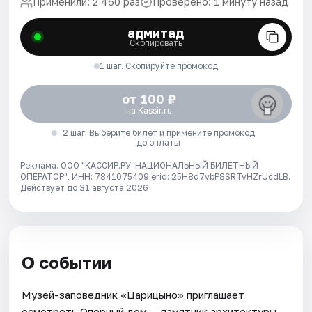
Применили: 2 460 раз
Проверено: 1 минуту назад
адмитад
Скопировать
1 шаг. Скопируйте промокод
от 100 ₽
на Kassir.ru
2 шаг. Выберите билет и примените промокод
до оплаты
Реклама. ООО "КАССИР.РУ-НАЦИОНАЛЬНЫЙ БИЛЕТНЫЙ
ОПЕРАТОР", ИНН: 7841075409 erid: 25H8d7vbP8SRTvHZrUcdLB.
Действует до 31 августа 2026
О событии
Музей-заповедник «Царицыно» приглашает
осмотреть Оперный дом — памятник архитектуры