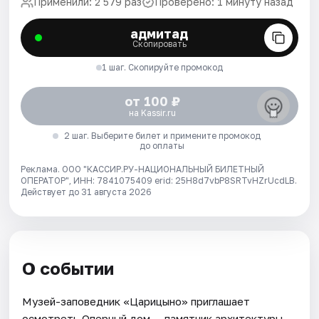
Применили: 2 579 раз
Проверено: 1 минуту назад
адмитад
Скопировать
1 шаг. Скопируйте промокод
от 100 ₽
на Kassir.ru
2 шаг. Выберите билет и примените промокод
до оплаты
Реклама. ООО "КАССИР.РУ-НАЦИОНАЛЬНЫЙ БИЛЕТНЫЙ
ОПЕРАТОР", ИНН: 7841075409 erid: 25H8d7vbP8SRTvHZrUcdLB.
Действует до 31 августа 2026
О событии
Музей-заповедник «Царицыно» приглашает
осмотреть Оперный дом — памятник архитектуры