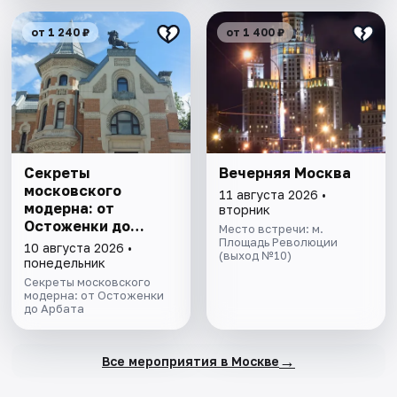
от 1 240 ₽
от 1 400 ₽
Секреты
Вечерняя Москва
московского
11 августа 2026 •
модерна: от
вторник
Остоженки до
Место встречи: м.
Арбата
Площадь Революции
10 августа 2026 •
(выход №10)
понедельник
Секреты московского
модерна: от Остоженки
до Арбата
→
Все мероприятия в Москве