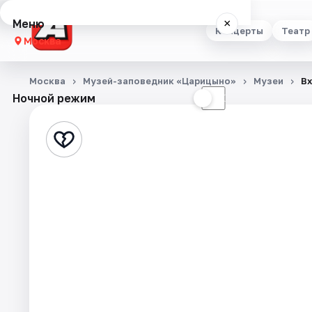
Меню
×
Концерты
Театр
Москва
Концерты
Москва
Музей-заповедник «Царицыно»
Музеи
Вх
Ночной режим
☀
☾
Театр
Стендап
Выставки
Квесты
Экскурсии
Спорт
События