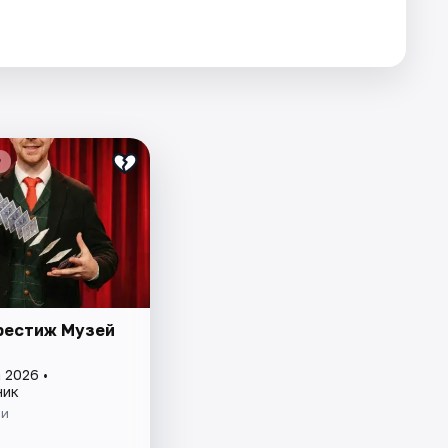
₽
рестиж Музей
 2026 •
ник
ии