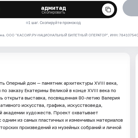
адмитад
Скопировать
1 шаг. Скопируйте промокод
ма. ООО "КАССИР.РУ-НАЦИОНАЛЬНЫЙ БИЛЕТНЫЙ ОПЕРАТОР", ИНН: 7841075409
ь Оперный дом — памятник архитектуры XVIII века,
по заказу Екатерины Великой в конце XVIII века по
сь открыта выставка, посвященная 80-летию Валерия
тивного искусства, графика, искусствоведа,
ой академии художеств. Проект охватывает
с одним из самых пластичных и изменчивых материалов
вторских произведений из музейных собраний и личной