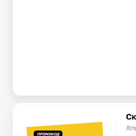
Города
Площадки
Артисты
Рейтинги
Ск
П
ПРОМОКОД