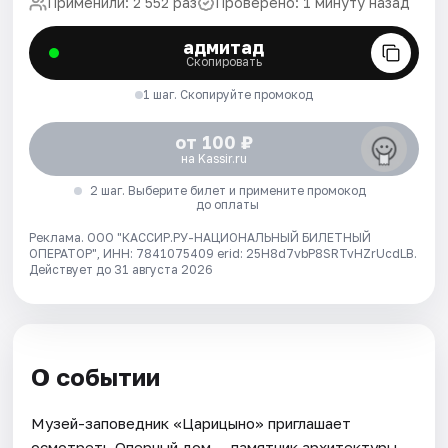
Применили: 2 552 раз
Проверено: 1 минуту назад
адмитад
Скопировать
1 шаг. Скопируйте промокод
от 100 ₽
на Kassir.ru
2 шаг. Выберите билет и примените промокод
до оплаты
Реклама. ООО "КАССИР.РУ-НАЦИОНАЛЬНЫЙ БИЛЕТНЫЙ
ОПЕРАТОР", ИНН: 7841075409 erid: 25H8d7vbP8SRTvHZrUcdLB.
Действует до 31 августа 2026
О событии
Музей-заповедник «Царицыно» приглашает
осмотреть Оперный дом — памятник архитектуры