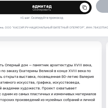
адмитад
Скопировать
1 шаг. Скопируйте промокод
ма. ООО "КАССИР.РУ-НАЦИОНАЛЬНЫЙ БИЛЕТНЫЙ ОПЕРАТОР", ИНН: 7841075409
ь Оперный дом — памятник архитектуры XVIII века,
по заказу Екатерины Великой в конце XVIII века по
сь открыта выставка, посвященная 80-летию Валерия
тивного искусства, графика, искусствоведа,
ой академии художеств. Проект охватывает
с одним из самых пластичных и изменчивых материалов
вторских произведений из музейных собраний и личной