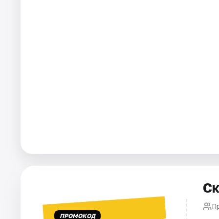
Города
Площадки
Артисты
Рейтинги
Ск
П
ПРОМОКОД