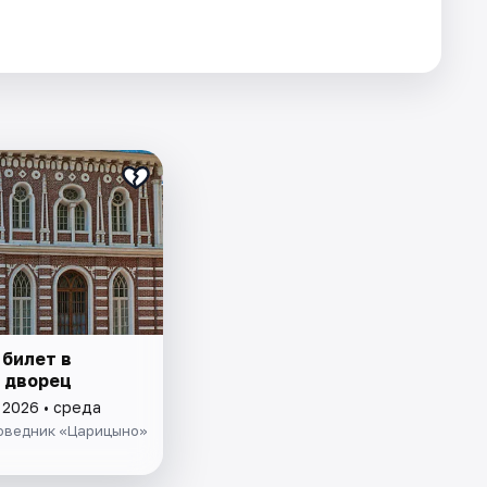
 билет в
 дворец
 2026 • среда
оведник «Царицыно»