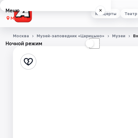
Меню
×
Концерты
Театр
Москва
Концерты
Москва
Музей-заповедник «Царицыно»
Музеи
Вх
Ночной режим
☀
☾
Театр
Стендап
Выставки
Квесты
Экскурсии
Спорт
События