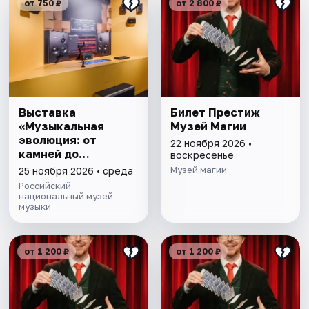
от 750 ₽
от 2 800 ₽
Выставка
Билет Престиж
«Музыкальная
Музей Магии
эволюция: от
22 ноября 2026 •
камней до
воскресенье
нейросети»
Музей магии
25 ноября 2026 • среда
Российский
национальный музей
музыки
от 1 200 ₽
от 1 200 ₽