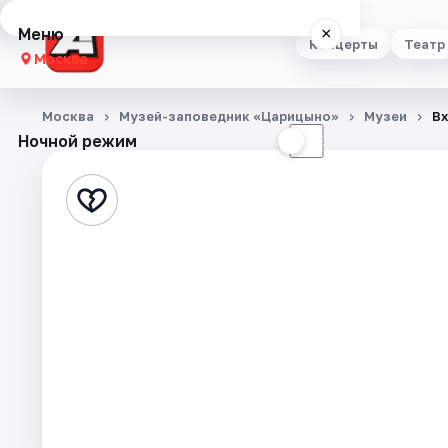
Меню
×
Концерты
Театр
Москва
Концерты
Москва
Музей-заповедник «Царицыно»
Музеи
Вх
Ночной режим
☀
☾
Театр
Стендап
Выставки
Квесты
Экскурсии
Спорт
События