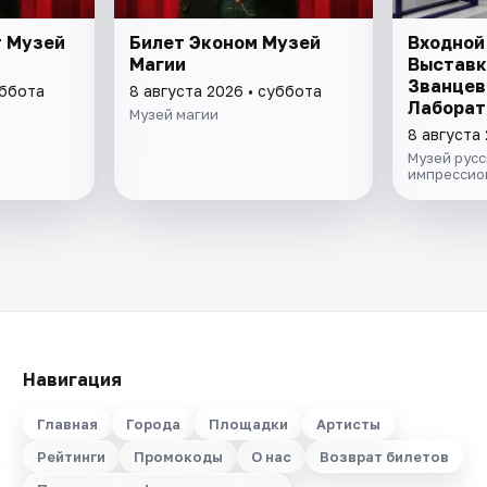
т Музей
Билет Эконом Музей
Входной 
Магии
Выставк
Званцев
уббота
8 августа 2026 • суббота
Лаборат
Музей магии
модерни
8 августа
"Хрупки
Музей русс
кондите
импрессио
Навигация
Главная
Города
Площадки
Артисты
Рейтинги
Промокоды
О нас
Возврат билетов