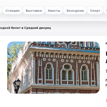
Стендап
Выставки
Квесты
Экскурсии
Спорт
одной билет в Средний дворец