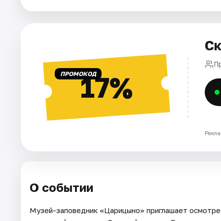
Города
Ск
Площадки
П
Артисты
ПРОМОКОД
17%
Рейтинги
Рекла
О событии
Музей-заповедник «Царицыно» приглашает осмотрет