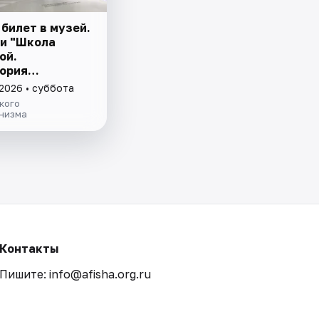
билет в музей.
и "Школа
ой.
ория
зма" и
 2026 • суббота
е причуды: от
кого
рской к музею"
низма
Контакты
Пишите: info@afisha.org.ru