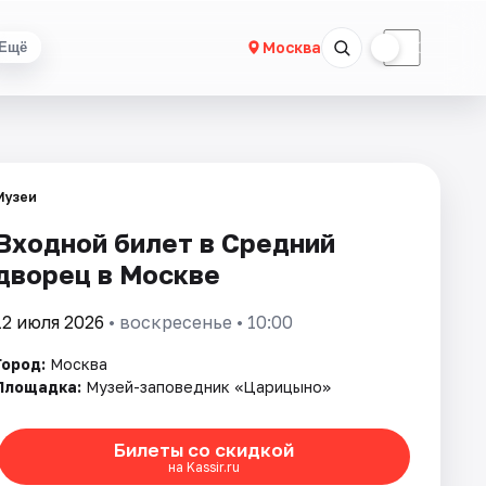
☀
☾
Москва
Ещё
Музеи
Входной билет в Средний
дворец в Москве
12 июля 2026
• воскресенье • 10:00
Город:
Москва
Площадка:
Музей-заповедник «Царицыно»
Билеты со скидкой
на Kassir.ru