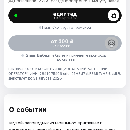
Применили: 2 389 раз
Проверено: 1 минуту назад
адмитад
Скопировать
1 шаг. Скопируйте промокод
от 100 ₽
на Kassir.ru
2 шаг. Выберите билет и примените промокод
до оплаты
Реклама. ООО "КАССИР.РУ-НАЦИОНАЛЬНЫЙ БИЛЕТНЫЙ
ОПЕРАТОР", ИНН: 7841075409 erid: 25H8d7vbP8SRTvHZrUcdLB.
Действует до 31 августа 2026
О событии
Музей-заповедник «Царицыно» приглашает
осмотреть Оперный дом — памятник архитектуры