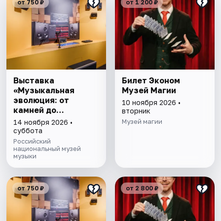
от 750 ₽
от 1 200 ₽
Выставка
Билет Эконом
«Музыкальная
Музей Магии
эволюция: от
10 ноября 2026 •
камней до
вторник
нейросети»
Музей магии
14 ноября 2026 •
суббота
Российский
национальный музей
музыки
от 750 ₽
от 2 800 ₽