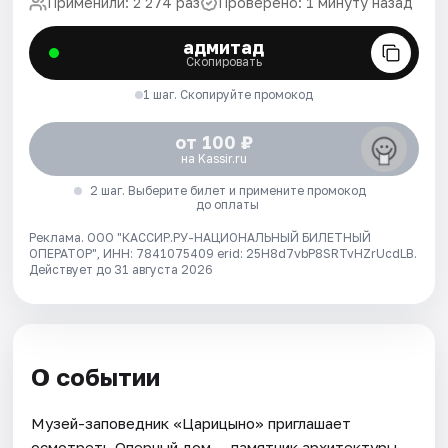
Применили: 2 274 раз
Проверено: 1 минуту назад
адмитад
Скопировать
1 шаг. Скопируйте промокод
от 100 ₽
на Kassir.ru
2 шаг. Выберите билет и примените промокод
до оплаты
Реклама. ООО "КАССИР.РУ-НАЦИОНАЛЬНЫЙ БИЛЕТНЫЙ
ОПЕРАТОР", ИНН: 7841075409 erid: 25H8d7vbP8SRTvHZrUcdLB.
Действует до 31 августа 2026
О событии
Музей-заповедник «Царицыно» приглашает
осмотреть Оперный дом — памятник архитектуры