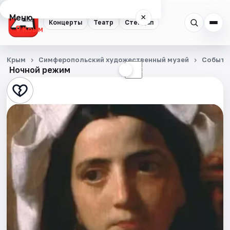
Меню
×
Концерты
Театр
Стендап
Крым
Концерты
Крым
Симферопольский художественный музей
Событи
Ночной режим
☀
☾
Театр
Стендап
События
Города
Площадки
Артисты