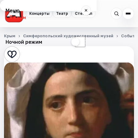
Меню
×
Концерты
Театр
Стендап
Крым
Концерты
Крым
Симферопольский художественный музей
Событи
Ночной режим
☀
☾
Театр
Стендап
События
Города
Площадки
Артисты